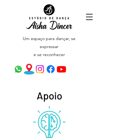
Um espaço para dançar,
se
expressar
e se reconhecer
Apoio